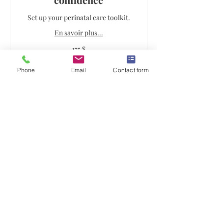
Set up your perinatal care toolkit.
En savoir plus...
175 dollars
175 $
canadiens
Phone
Email
Contact form
Nacimiento con confianza
Prepare su caja de herramientas
perinatales.
En savoir plus...