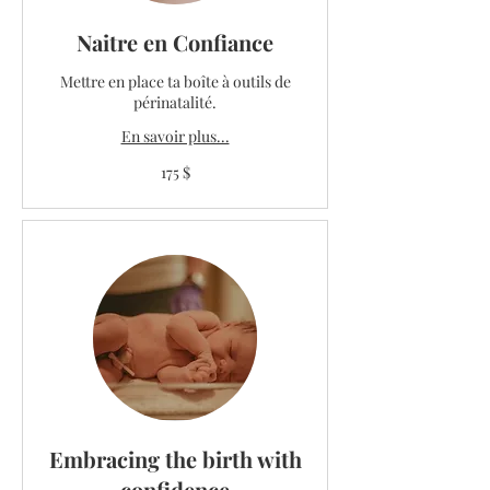
Naitre en Confiance
Mettre en place ta boîte à outils de
périnatalité.
En savoir plus...
175 dollars
175 $
canadiens
Embracing the birth with
confidence