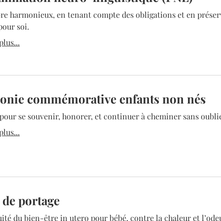
bre harmonieux, en tenant compte des obligations et en prése
our soi.
lus...
onie commémorative enfants non nés
our se souvenir, honorer, et continuer à cheminer sans oublie
lus...
r de portage
ité du bien-être in utero pour bébé, contre la chaleur et l’ode