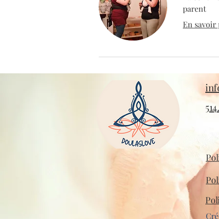
parent
En savoir p
in
514
Pol
Pol
Pol
Cré