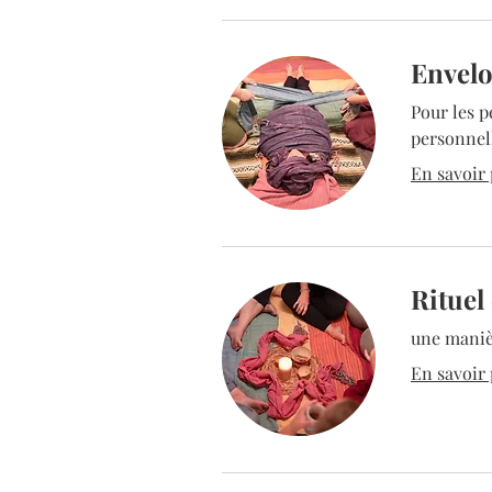
Envel
Pour les p
personnel
En savoir p
Rituel
une manièr
En savoir p