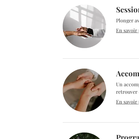
Sessio
Plonger av
En savoir p
Accom
Un accomp
retrouver 
En savoir p
Progra