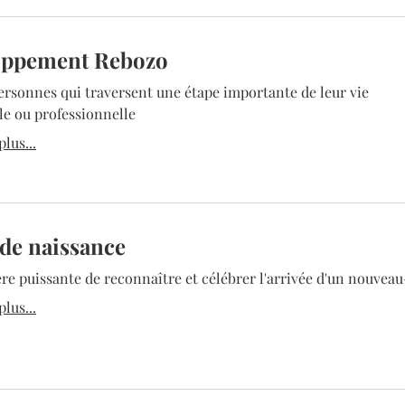
oppement Rebozo
ersonnes qui traversent une étape importante de leur vie
le ou professionnelle
lus...
 de naissance
e puissante de reconnaître et célébrer l'arrivée d'un nouvea
lus...