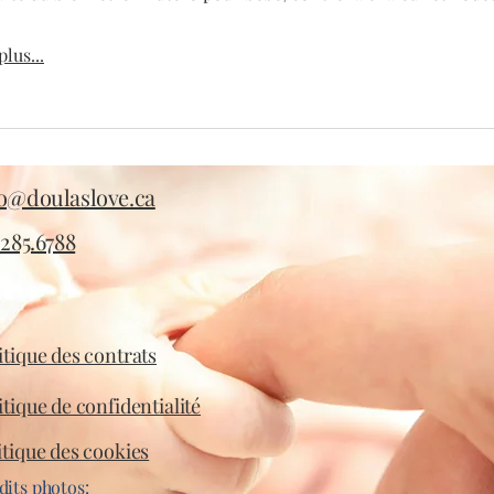
lus...
fo@doulaslove.ca
.285.6788
itique des contrats
itique de confidentialité
itique des cookies
dits photos: