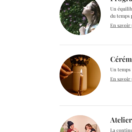
Un équili
du temps p
En savoir p
Cérém
Un temps p
En savoir p
Atelie
La continu