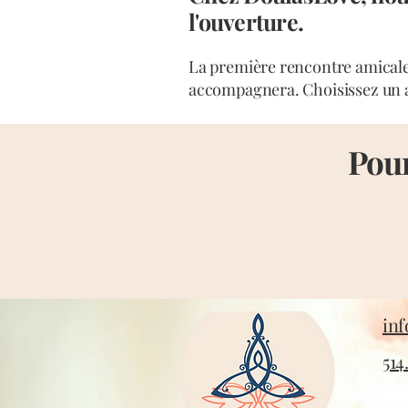
l'ouverture.
La première rencontre amicale 
accompagnera. Choisissez un 
Pour
in
514