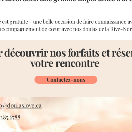
est gratuite – une belle occasion de faire connaissance av
accompagnement de cœur avec nos doulas de la Rive-Nor
 découvrir nos forfaits et rése
votre rencontre
Contactez-nous
fo@doulaslove.ca
.285.6788