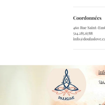
Coordonnées
460 Rue Saint-Eus
514.285.6788
info@doulaslove.c
in
514