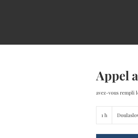
Appel a
avez-vous rempli l
1 h
1
Doulaslo