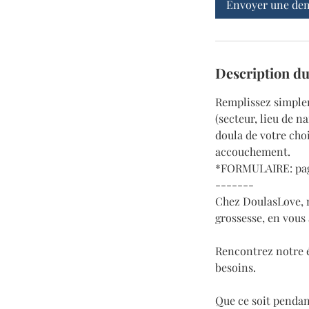
Envoyer une de
Description du
Remplissez simplem
(secteur, lieu de na
doula de votre choi
accouchement.
*FORMULAIRE: pag
-------
Chez DoulasLove, n
grossesse, en vous
Rencontrez notre é
besoins.
Que ce soit pendan