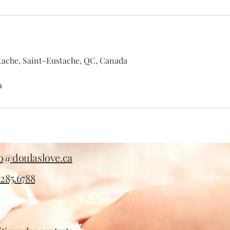
tache, Saint-Eustache, QC, Canada
a
fo@doulaslove.ca
.285.6788